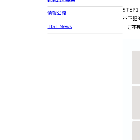
STEP
情報公開
※下記
TIST News
ご不明