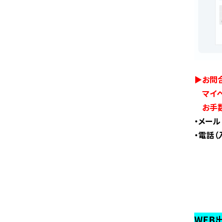
▶お問
マイペ
お手数
・メー
・電話（
WEB