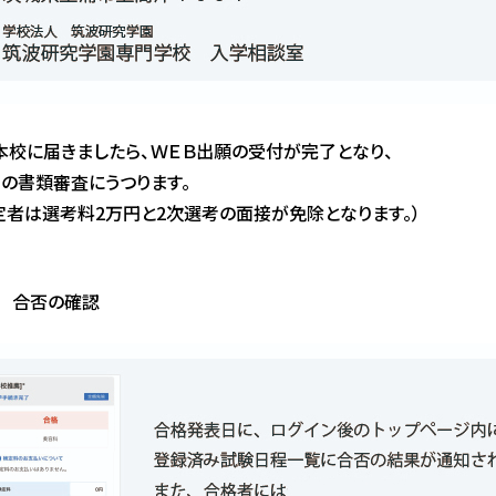
本校に届きましたら、ＷＥＢ出願の受付が完了となり、
考の書類審査にうつります。
内定者は選考料2万円と2次選考の面接が免除となります。）
5 合否の確認