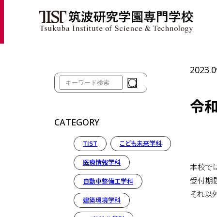
ホ
2023.0
令和
CATEGORY
TIST
こども未来学科
医療情報学科
本校では
受付期
自動車整備工学科
それ以
建築環境学科