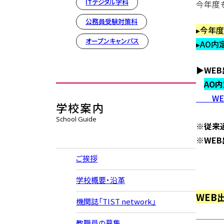
ITデジタル学科
今年度
公務員受験対策科
▸今年度
オープンキャンパス
▸AO内
▶WEB
AO
WEB
学校案内
School Guide
※従来
※WE
ご挨拶
学校概要・沿革
WEB
機関誌「TIST network」
教職員の募集