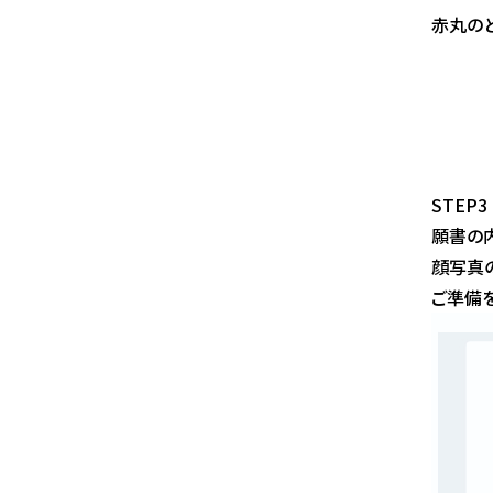
赤丸のと
STEP
願書の
顔写真
ご準備