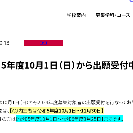
ーム
/
TIST News
/
令和5年度10月1日（日）から出願受付中です！
学校案内
募集学科・コース
9.13
TIST
5年度10月1日（日）から出願受付
10月1日（日）から2024年度募集対象者の出願受付を行なってお
間は、
【AO内定者は
令和5年度10月1日～11月30日
】
外の方は
【令和5年度10月1日～令和6年度3月25日】までです。