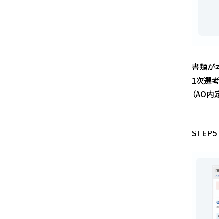
書類が
1次選
（AO
STEP