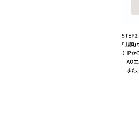
STEP
「出願」
（HPか
AOエン
また