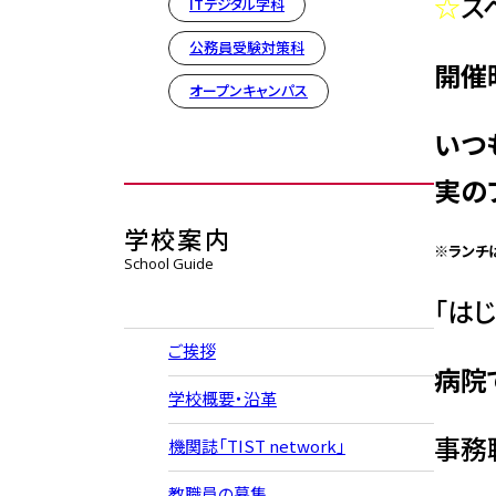
☆
ス
ITデジタル学科
公務員受験対策科
開催時
オープンキャンパス
いつ
実の
学校案内
※ランチ
School Guide
「は
ご挨拶
病院
学校概要・沿革
事務
機関誌「TIST network」
教職員の募集