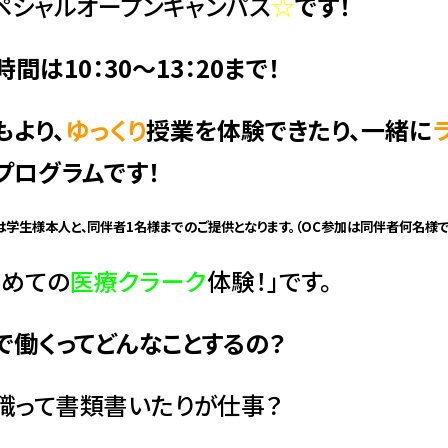
ペシャルオープンキャンパス
☆
です！
間は10：30～13：20まで！
もより、
ゆっくり
授業を体験できたり、一緒に
プログラムです！
は学生様本人と、同伴者1名様までのご提供となります。（OC参加は同伴者何名様
じめての
医療クラーク
体験！」です。
で働くってどんなことするの？
職って書類書いたりが仕事？