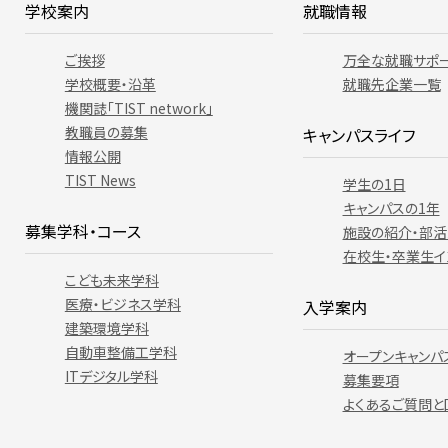
学校案内
就職情報
ご挨拶
万全な就職サポ
学校概要・沿革
就職先企業一覧
機関誌「TIST network」
教職員の募集
キャンパスライフ
情報公開
TIST News
学生の1日
キャンパスの1年
募集学科・コース
施設の紹介・部活
在校生・卒業生イ
こども未来学科
医療・ビジネス学科
入学案内
建築環境学科
自動車整備工学科
オープンキャンパ
ITデジタル学科
募集要項
よくあるご質問と