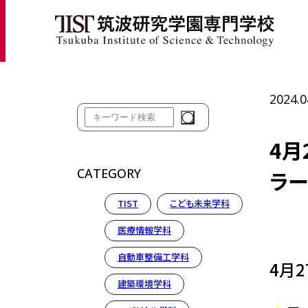
ホ
2024.0
4月
CATEGORY
ラー
TIST
こども未来学科
医療情報学科
自動車整備工学科
4月2
建築環境学科