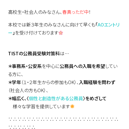
高校生・社会人のみなさん、
春真っただ中
！
本校では新３年生のみなさんに向けて早くも
「
AOエントリ
ー
」
を受け付けております
TISTの公務員受験対策科
は…
＊事務系・公安系
を中心に
公務員への入職を希望
してい
る方に、
＊学年
（１・２年生からの参加もOK）、
入職経験を問わず
（社会人の方もOK）、
＊幅広く、〈
個性と創造性がある公務員
〉をめざして
様々な学習を提供しています
∵∴∵∴∵∴∵∴∵∴∵∴∵∴∵∴∵∴∵∴∵∴∵∴
∵∴∵∴∵∴