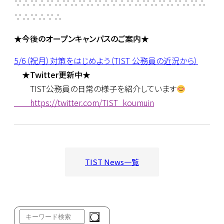
∵∴∵∴∵∴∵∴∵∴∵∴∵∴∵∴∵∴∵∴∵∴∵∴
∵∴∵∴∵∴
★今後のオープンキャンパスのご案内★
5/6（祝月）対策をはじめよう（TIST 公務員の近況から）
★Twitter更新中★
TIST公務員の日常の様子を紹介しています
https://twitter.com/TIST_koumuin
TIST News一覧