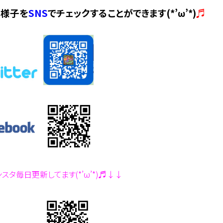
の様子を
SNS
でチェックすることができます(*’ω’*)
♬
スタ毎日更新してます(*’ω’*)♬↓↓