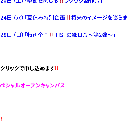
20
日 （土）「季節を感じる
ワクワク制作♫」
24
日 （水）「夏休み特別企画
将来のイメージを膨らま
28
日 （日）「特別企画
TISTの縁日♫～第2弾～」
クリックで申し込めます
!!
ペシャルオープンキャンパス
!!