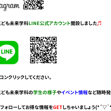
こども未来学科
LINE公式アカウント
開設しました
♬
コンクリックしてください。
こども未来学科の
学生の様子
や
イベント情報
など随時発
フォローしてお得な情報を
GET
しちゃいましょう(*´▽｀*