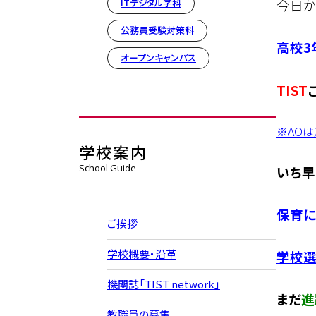
今日か
ITデジタル学科
公務員受験対策科
高校3
オープンキャンパス
TIST
※AO
学校案内
School Guide
いち早
保育に
ご挨拶
学校概要・沿革
学校選
機関誌「TIST network」
まだ
進
教職員の募集