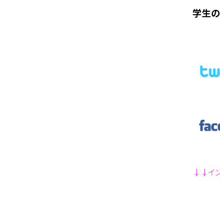
学生
↓↓イン