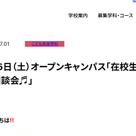
ーム
/
TIST News
/
7月6日（土）オープンキャンパス「在校生に聞いてみよう‼な
学校案内
募集学科・コース
7.01
こども未来学科
6日（土）オープンキャンパス「在校
談会♬」
ちは
!!