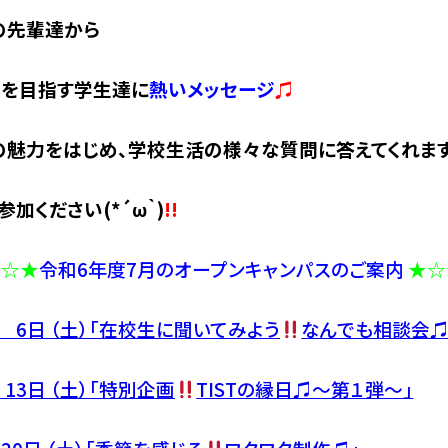
の先輩達から
を目指す学生達に
熱いメッセージ
♫
の魅力をはじめ、学校生活の様々な質問に答えてくれま
参加ください(*´ω｀)
!!
★☆★
令和6年度7月のオープンキャンパスのご案内
★☆
 6
日 （土）「在校生に聞いてみよう
なんでも相談会♫
13
日 （土）「特別企画
TISTの縁日♫～第１弾～」