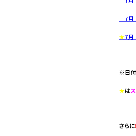
7月 
7月 
★
7月 
※日付
★
は
ス
さらに