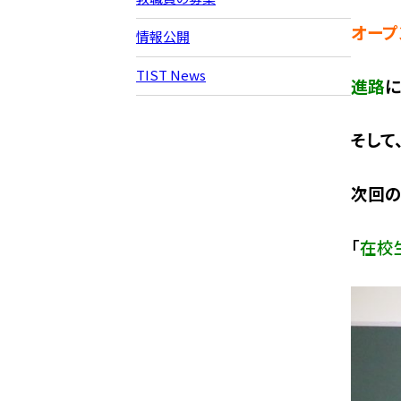
オープ
情報公開
TIST News
進路
に
そして
次回の
「
在校