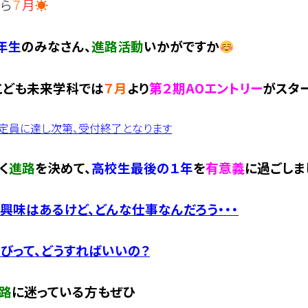
ら
７
月
☀
年生
のみなさん、
進路活動
いかがですか
こども未来学科では
７月
より
第２期AOエントリー
がスタ
は定員に達し次第、受付終了となります
く
進路
を決めて、
高校生最後の１年
を
有意義
に過ごしま
興味はあるけど、どんな仕事なんだろう・・・
びって、どうすればいいの？
路
に迷っている方もぜひ