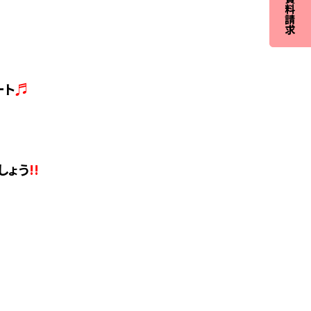
ート
♬
しょう
!!