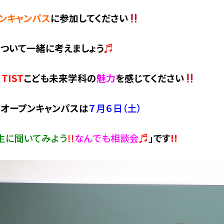
ンキャンパス
に参加してください
ついて一緒に考えましょう
♬
、
TIST
こども未来学科の
魅力
を感じてください
オープンキャンパスは
７
月６日（土）
生に聞いてみよう
!!
なんでも相談会
♬
」
です
!!