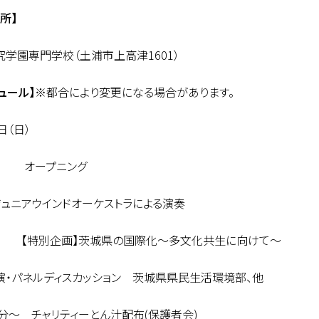
所】
学園専門学校（土浦市上高津1601）
ュール】
※都合により変更になる場合があります。
日（日）
～ オープニング
ジュニアウインドオーケストラによる演奏
～ 【特別企画】茨城県の国際化～多文化共生に向けて～
演・パネルディスカッション 茨城県県民生活環境部、他
0分～ チャリティーとん汁配布(保護者会)