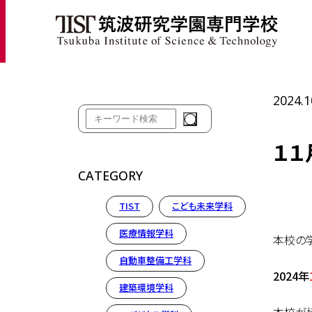
ホ
2024.1
１１
CATEGORY
TIST
こども未来学科
医療情報学科
本校の
自動車整備工学科
2024年
建築環境学科