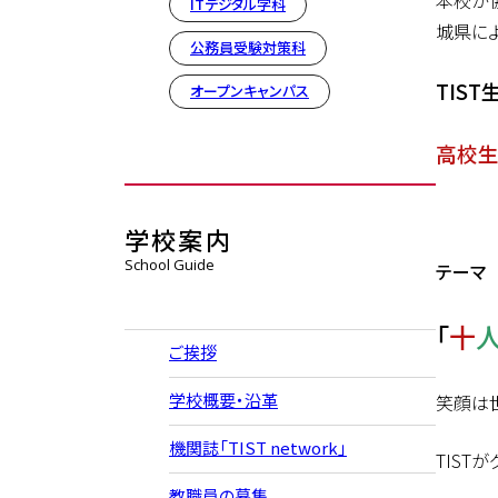
本校が
ITデジタル学科
城県に
公務員受験対策科
TIST
オープンキャンパス
高校
学校案内
School Guide
テーマ
「
十
ご挨拶
学校概要・沿革
笑顔は
機関誌「TIST network」
TIST
教職員の募集