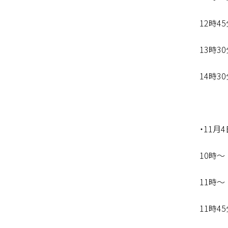
12時4
13時3
14時3
・11月4
10時～
11時
11時4