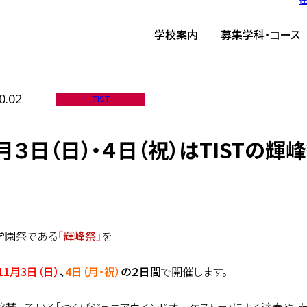
ーム
/
TIST News
/
１１月３日（日）・４日（祝）はTISTの輝峰祭！
学校案内
募集学科・コース
0.02
TIST
月３日（日）・４日（祝）はTISTの輝峰
学園祭である
「輝峰祭」
を
11月3日（日）
、
4日（月・祝）
の２日間
で開催します。