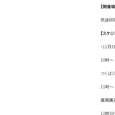
【開催場
筑波研究
【スケジ
・11月3
10時
つくば
11時
基調講
12時3