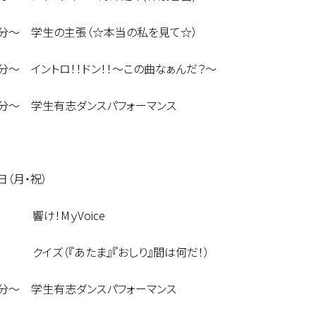
5分～ 学生の主張（☆本当の私を見て☆）
0分～ イントロ！！ドン！！～この曲なぁんだ？～
0分～ 学生有志ダンスパフォーマンス
日（月・祝）
 響け！MｙVoice
～ クイズ（『あたま』『おしり』間は何だ！）
5分～ 学生有志ダンスパフォーマンス