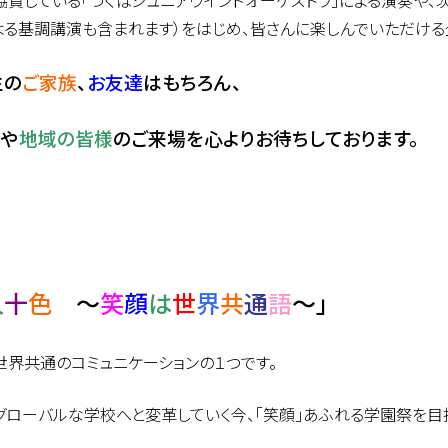
協賛している「つくばジュニアウインドオーケストラ」による演奏や、
よる基調講演も含まれます）をはじめ、皆さんに楽しんでいただける
生の
ご家族
、
お友達
はもちろん、
生
や
地域の皆様
の
ご来場を心よりお待ちしております。
人
十
色
～
笑
顔
は
世
界
共
通
語
～」
世界共通のコミュニケーションの１つです。
がグローバルな学校へと変革していく今、「笑顔」あふれる学園祭を目