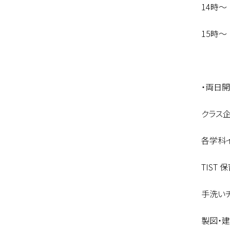
14時
15時
・両日
クラス企
各学科
TIST
手洗い
製図・