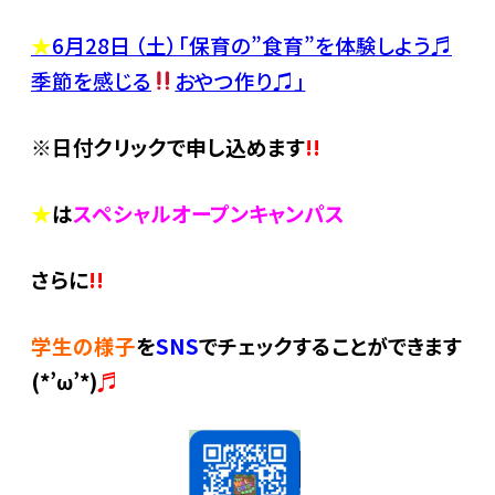
★
6月28
日 （土）「保育の”食育”を体験しよう♬
季節を感じる
おやつ作り♫」
※日付クリックで申し込めます
!!
★
は
スペシャルオープンキャンパス
さらに
!!
学生の様子
を
SNS
でチェックすることができます
(*’ω’*)
♬