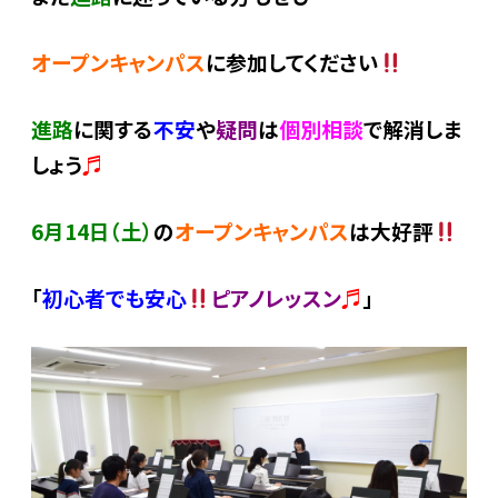
オープンキャンパス
に参加してください
進路
に関する
不安
や
疑問
は
個別相談
で解消しま
しょう
♬
6月14日（土）
の
オープンキャンパス
は大好評
「
初心者でも安心
ピアノレッスン
♬
」