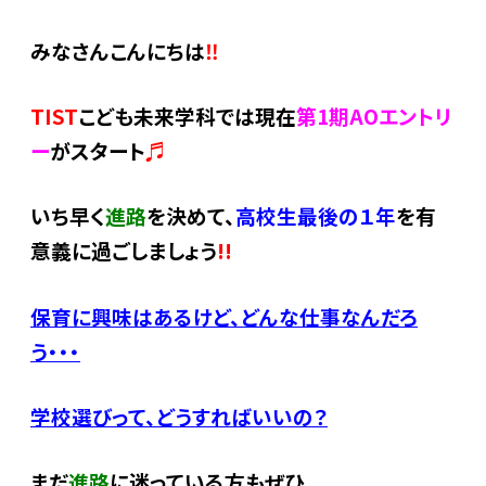
みなさんこんにちは
‼
TIST
こども未来学科では現在
第1期AOエントリ
ー
がスタート
♬
いち早く
進路
を決めて、
高校生最後の１年
を有
意義に過ごしましょう
!!
保育に興味はあるけど、どんな仕事なんだろ
う・・・
学校選びって、どうすればいいの？
まだ
進路
に迷っている方もぜひ