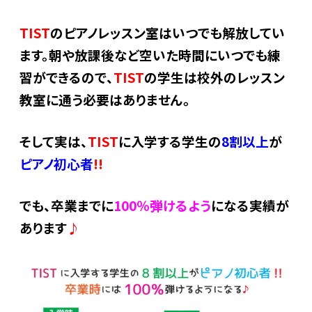
TIST
のピアノレッスン室はいつでも解放してい
ます。朝や放課後など空いた時間にいつでも練
習ができるので、
TIST
の学生は校外のレッスン
教室に通う必要はありません。
そして実は、
TIST
に入学する学生の
8割以上
が
ピアノ初心者
!!
でも、卒業までに
100％弾けるよう
になる実績が
あります
♪