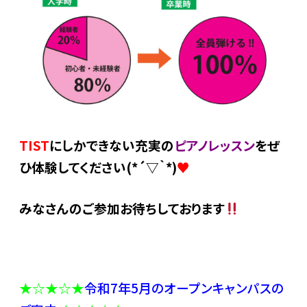
TIST
にしかできない充実の
ピアノレッスン
をぜ
ひ体験してください(*´▽｀*)
♥
みなさんのご参加お待ちしております
★☆★☆★
令和7年5月のオープンキャンパスの