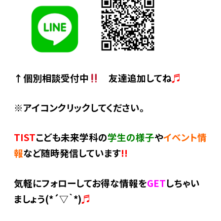
↑個別相談受付中
友達追加してね
♬
※アイコンクリックしてください。
TIST
こども未来学科の
学生の様子
や
イベント情
報
など随時発信しています
!!
気軽にフォローしてお得な情報を
GET
しちゃい
ましょう(*´▽｀*)
♬