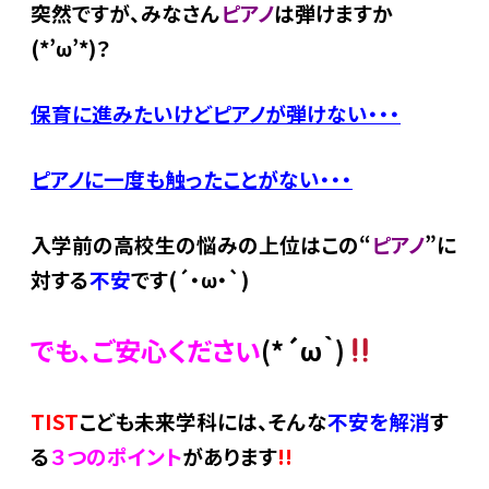
突然ですが、みなさん
ピアノ
は弾けますか
(*’ω’*)？
保育に進みたいけどピアノが弾けない・・・
ピアノに一度も触ったことがない・・・
入学前の高校生の悩みの上位はこの“
ピアノ
”に
対する
不安
です(´・ω・`)
でも、ご安心ください
(*´ω｀)
TIST
こども未来学科には、そんな
不安を解消
す
る
３つのポイント
があります
!!