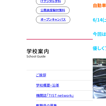
ITデジタル学科
自動車
公務員受験対策科
6/1
オープンキャンパス
今回は
優しく
学校案内
School Guide
ご挨拶
学校概要・沿革
機関誌「TIST network」
教職員の募集