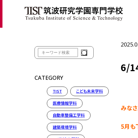
ホ
2025.0
6/
CATEGORY
TIST
こども未来学科
医療情報学科
みなさ
自動車整備工学科
5月も
建築環境学科