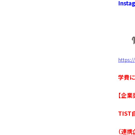
Ins
https:/
学費に
【企業
TIS
（連携