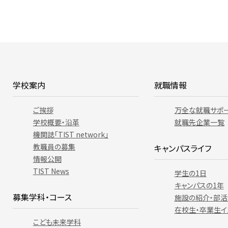
学校案内
就職情報
ご挨拶
万全な就職サポ
学校概要・沿革
就職先企業一覧
機関誌「TIST network」
教職員の募集
キャンパスライフ
情報公開
TIST News
学生の1日
キャンパスの1年
募集学科・コース
施設の紹介・部活
在校生・卒業生イ
こども未来学科