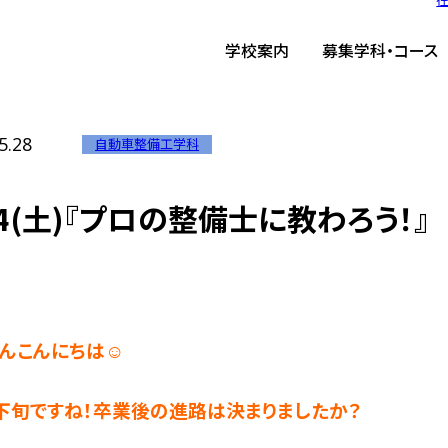
ーム
/
TIST News
/
6/14(土)『プロの整備士に教わろう！』
学校案内
募集学科・コース
5.28
自動車整備工学科
14(土)『プロの整備士に教わろう！』
んこんにちは☺
下旬ですね！卒業後の進路は決まりましたか？