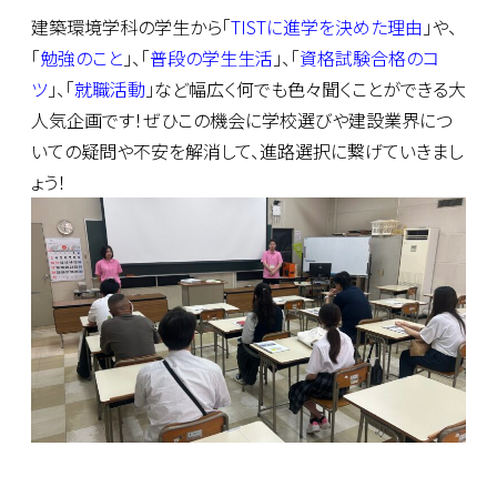
建築環境学科の学生から「
TISTに進学を決めた理由
」や、
「
勉強のこと
」、「
普段の学生生活
」、「
資格試験合格のコ
ツ
」、「
就職活動
」など幅広く何でも色々聞くことができる大
人気企画です！ぜひこの機会に学校選びや建設業界につ
いての疑問や不安を解消して、進路選択に繋げていきまし
ょう！