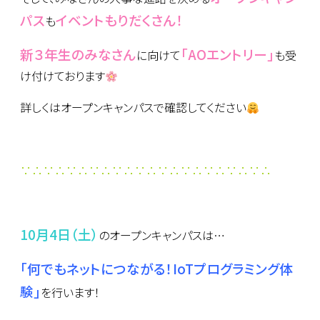
パス
イベントもりだくさん！
も
新３年生のみなさん
「AOエントリー」
に向けて
も受
け付けております
詳しくはオープンキャンパスで確認してください
∵∴∵∴∵∴∵∴∵∴∵∴∵∴∵∴∵∴∵∴∵∴
10月4日（土）
のオープンキャンパスは…
「何でもネットにつながる！IoTプログラミング体
験」
を行います！