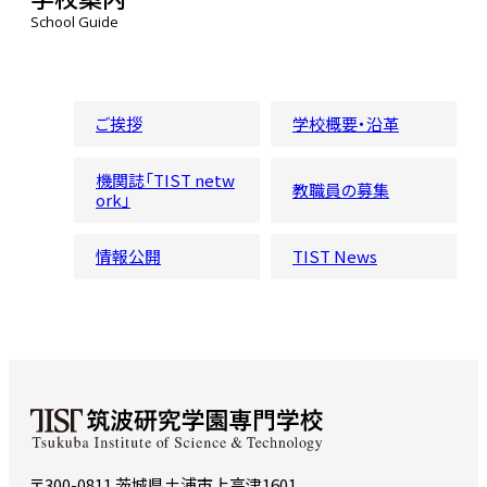
School Guide
ご挨拶
学校概要・沿革
機関誌「TIST netw
教職員の募集
ork」
情報公開
TIST News
〒300-0811 茨城県土浦市上高津1601