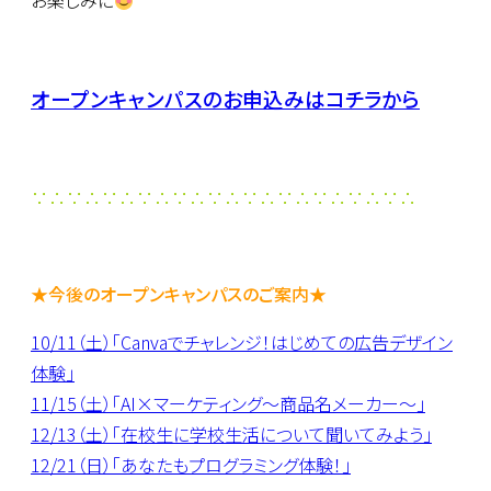
お楽しみに
オープンキャンパスのお申込みはコチラから
∵∴∵∴∵∴∵∴∵∴∵∴∵∴∵∴∵∴∵∴∵∴
★今後のオープンキャンパスのご案内★
10/11（土）「Canvaでチャレンジ！はじめての広告デザイン
体験」
11/15（土）「AI×マーケティング～商品名メーカー～」
12/13（土）「在校生に学校生活について聞いてみよう」
12/21（日）「あなたもプログラミング体験！」