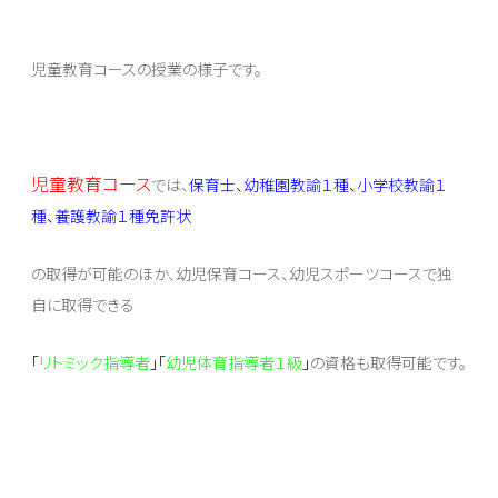
児童教育コースの授業の様子です。
児童教育コース
では、
保育士
、
幼稚園教諭１種
、
小学校教諭１
種
、
養護教諭１種免許状
の取得が可能のほか、幼児保育コース、幼児スポーツコースで独
自に取得できる
「
リトミック指導者
」「
幼児体育指導者１級
」
の資格も取得可能です。