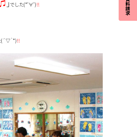
♫
」
でした(*‘∀‘)
!!
´▽｀*)
!!