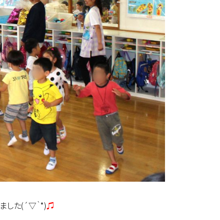
た(´▽｀*)
♫