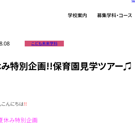
ーム
/
TIST News
/
夏休み特別企画!!保育園見学ツアー♫
学校案内
募集学科・コース
8.08
こども未来学科
み特別企画!!保育園見学ツアー♫
んこんにちは
!!
夏休み特別企画