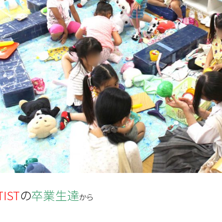
TIST
の
卒業生達
から