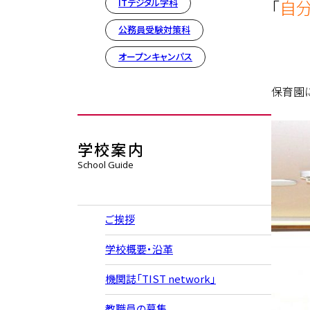
「
自
ITデジタル学科
公務員受験対策科
オープンキャンパス
保育園
学校案内
School Guide
ご挨拶
学校概要・沿革
機関誌「TIST network」
教職員の募集