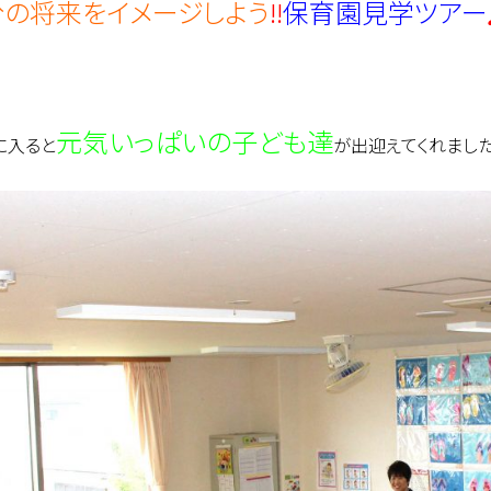
分の将来をイメージしよう
!!
保育園見学ツアー
元気いっぱいの子ども達
に入ると
が出迎えてくれました(