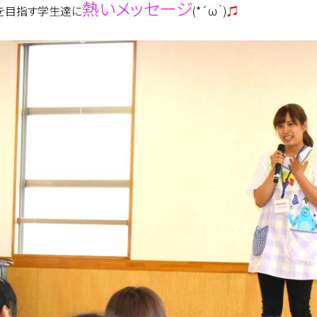
熱いメッセージ
を目指す学生達に
(*´ω｀)
♫