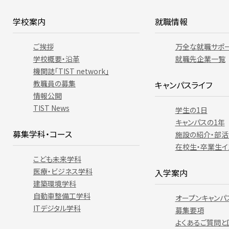
学校案内
就職情報
ご挨拶
万全な就職サポ
学校概要・沿革
就職先企業一覧
機関誌「TIST network」
教職員の募集
キャンパスライフ
情報公開
TIST News
学生の1日
キャンパスの1年
募集学科・コース
施設の紹介・部活
在校生・卒業生イ
こども未来学科
医療・ビジネス学科
入学案内
建築環境学科
自動車整備工学科
オープンキャンパ
ITデジタル学科
募集要項
よくあるご質問と