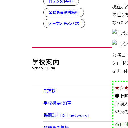
ITデジタル学科
現在、学
公務員受験対策科
の在り
なった
オープンキャンパス
公務員・
学校案内
タ」、「
School Guide
是非、
★☆★
ご挨拶
● 日
学校概要・沿革
体験入
※公務
機関誌「TIST network」
※日付
教職員の募集