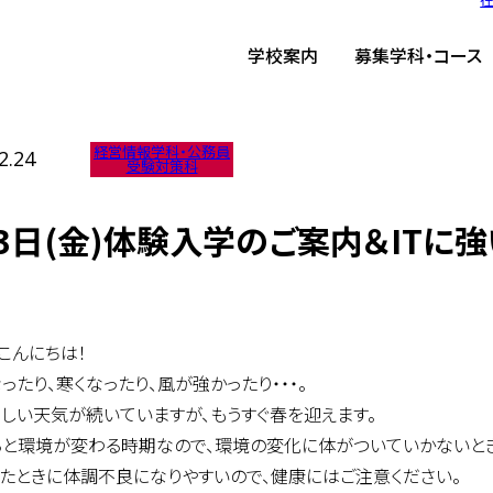
ーム
/
TIST News
/
3月3日(金)体験入学のご案内＆ITに強い公務員を目指して
学校案内
募集学科・コース
経営情報学科・公務員
2.24
受験対策科
3日(金)体験入学のご案内＆ITに
こんにちは！
ったり、寒くなったり、風が強かったり・・・。
るしい天気が続いていますが、もうすぐ春を迎えます。
ろと環境が変わる時期なので、環境の変化に体がついていかないとき
ったときに体調不良になりやすいので、健康にはご注意ください。