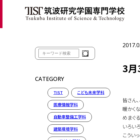
ホ
2017.0
3月
CATEGORY
TIST
こども未来学科
皆さん、
医療情報学科
暖かくな
自動車整備工学科
めまぐ
いろい
建築環境学科
こうい