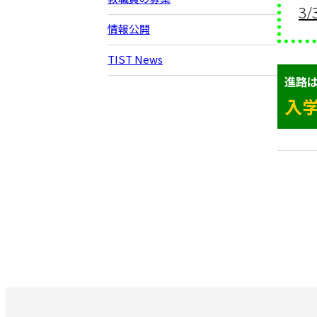
3/
情報公開
TIST News
進路は
入