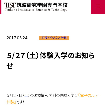
ホーム
/
TIST News
/
５/２７（土）体験入学のお知らせ
2017.05.24
医療・ビジネス学科
５/２７（土）体験入学のお知ら
せ
５月２７日（
土
）の医療情報学科の体験入学は
『電子カルテ
体験』
です！