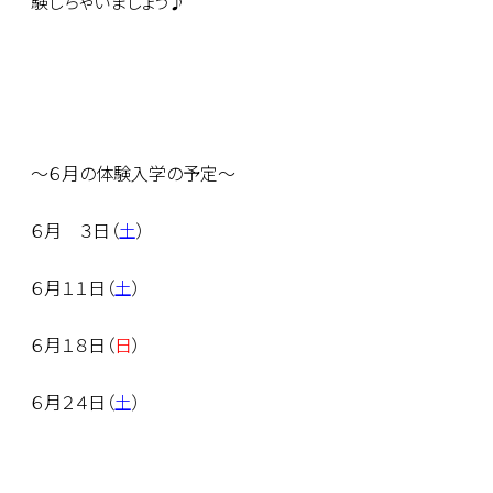
験しちゃいましょう♪
〜６月の体験入学の予定〜
６月 ３日（
土
）
６月１１日（
土
）
６月１８日（
日
）
６月２４日（
土
）